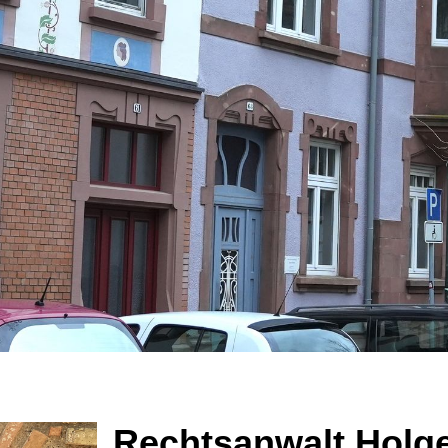
Rechtsanwa
lt Holg