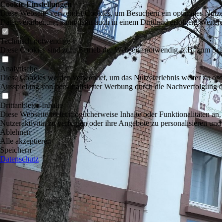
Cookie-Einstellungen
Diese Webseite verwendet Cookies, um Besuchern ein optimales Nutzerer
Datenverarbeitung kann dann auch in einem Drittland erfolgen. Weiter
Technisch notwendige
Diese Cookies sind zum Betrieb der Webseite notwendig, z.B. zum Sch
Analytische
Diese Cookies werden verwendet, um das Nutzererlebnis weiter zu optim
Ausspielung von personalisierter Werbung durch die Nachverfolgung de
Drittanbieter-Inhalte
Diese Webseite bietet möglicherweise Inhalte oder Funktionalitäten an,
Nutzeraktivität zu verfolgen oder ihre Angebote zu personalisieren und
Ablehnen
Alle akzeptieren
Speichern
Datenschutz