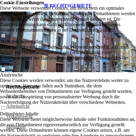
Cookie-Einstellungen
RECHTSGEBIETE
Diese Webseite verwendet Cookies, um Besuchern ein optimales
Nutzererlebnis zu bieten. Bestimmte Inhalte von Drittanbietern werden
nur angezeigt, wenn die entsprechende Option aktiviert ist. Die
Datenverarbeitung kann dann auch in einem Drittland erfolgen.
Weitere Informationen hierzu in der Datenschutzerklärung.
Technisch notwendige
Diese Cookies sind zum Betrieb der Webseite notwendig, z.B. zum
Schutz vor Hackerangriffen und zur Gewährleistung eines
konsistenten und der Nachfrage angepassten Erscheinungsbilds der
Seite.
Analytische
Diese Cookies werden verwendet, um das Nutzererlebnis weiter zu
optimieren. Hierunter fallen auch Statistiken, die dem
Rechtsgebiete
Webseitenbetreiber von Drittanbietern zur Verfügung gestellt werden,
Strafrecht
sowie die Ausspielung von personalisierter Werbung durch die
Nachverfolgung der Nutzeraktivität über verschiedene Webseiten.
Arbeitsrecht
Drittanbieter-Inhalte
Verkehrsrecht
Diese Webseite bietet möglicherweise Inhalte oder Funktionalitäten an,
die von Drittanbietern eigenverantwortlich zur Verfügung gestellt
Mediation
werden. Diese Drittanbieter können eigene Cookies setzen, z.B. um
die Nutzeraktivität zu verfolgen oder ihre Angebote zu personalisieren